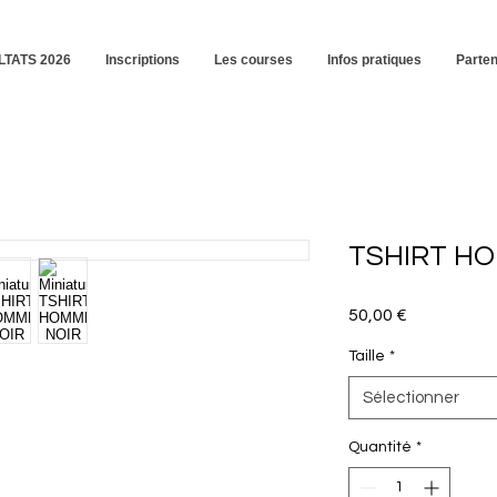
TATS 2026
Inscriptions
Les courses
Infos pratiques
Parten
TSHIRT H
Prix
50,00 €
Taille
*
Sélectionner
Quantité
*